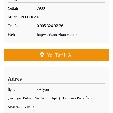
Yetkili
7930
SERKAN ÖZKAN
Telefon
0 905 324 92 26
Web
http://serkanozkan.com.tr
Yol Tarifi Al
Adres
İlçe / İl
/ Afyon
Şair Eşref Bulvarı No: 67 Elif Apt. ( Domino\'s Pizza Üstü )
Alsancak - İZMİR