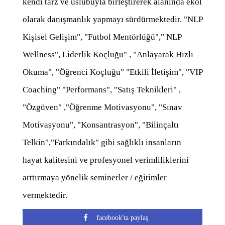
kendi tarz ve üslubuyla birleştirerek alanında ekol
olarak danışmanlık yapmayı sürdürmektedir. "NLP
Kişisel Gelişim", "Futbol Mentörlüğü"," NLP
Wellness", Liderlik Koçluğu" , "Anlayarak Hızlı
Okuma", "Öğrenci Koçluğu" "Etkili İletişim", "VIP
Coaching" "Performans", "Satış Teknikleri" ,
"Özgüven" ,"Öğrenme Motivasyonu", "Sınav
Motivasyonu", "Konsantrasyon", "Bilinçaltı
Telkin","Farkındalık" gibi sağlıklı insanların
hayat kalitesini ve profesyonel verimliliklerini
arttırmaya yönelik seminerler / eğitimler
vermektedir.
facebook'ta paylaş