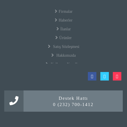
Firmalar
Haberler
İlanlar
Ürünler
Satış Sözleşmesi
Hakkımızda
Kullanım Koşulları
Gizlilik Politikası
Firma Rehberi Nedir?
İletişim
Destek Hattı
Mobil Ödeme
0 (232) 700-1412