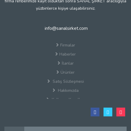
firma rehberimize kayıt olduktan sonra SANAL ŞİRKET aracılığıyla
yüzbinlerce kişiye ulaşabilirsiniz.
info@sanalsirket.com
Firmalar
Haberler
İlanlar
Ürünler
Satış Sözleşmesi
Hakkımızda
Kullanım Koşulları
Gizlilik Politikası
Firma Rehberi Nedir?
İletişim