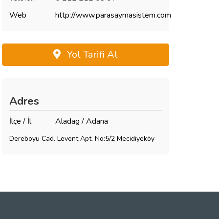
Web
http://www.parasaymasistem.com
Yol Tarifi Al
Adres
İlçe / İl
Aladag / Adana
Dereboyu Cad. Levent Apt. No:5/2 Mecidiyeköy