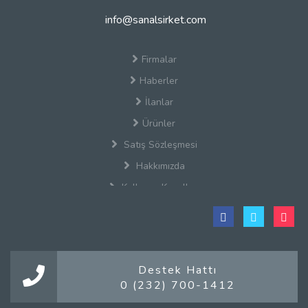
info@sanalsirket.com
Firmalar
Haberler
İlanlar
Ürünler
Satış Sözleşmesi
Hakkımızda
Kullanım Koşulları
Gizlilik Politikası
Firma Rehberi Nedir?
İletişim
Destek Hattı
Mobil Ödeme
0 (232) 700-1412